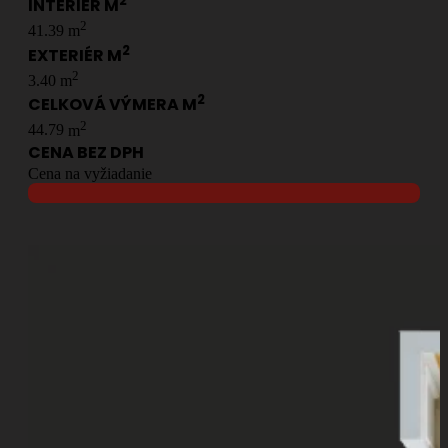
2
INTERIÉR M
2
41.39
m
2
EXTERIÉR M
2
3.40
m
2
CELKOVÁ VÝMERA M
2
44.79
m
CENA BEZ DPH
Cena na vyžiadanie