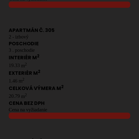
APARTMÁN Č.
305
2
- izbový
POSCHODIE
3
. poschodie
2
INTERIÉR M
2
19.33
m
2
EXTERIÉR M
2
1.46
m
2
CELKOVÁ VÝMERA M
2
20.79
m
CENA BEZ DPH
Cena na vyžiadanie