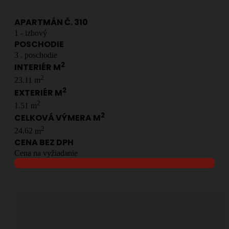
APARTMÁN Č.
310
1
- izbový
POSCHODIE
3
. poschodie
2
INTERIÉR M
2
23.11
m
2
EXTERIÉR M
2
1.51
m
2
CELKOVÁ VÝMERA M
2
24.62
m
CENA BEZ DPH
Cena na vyžiadanie