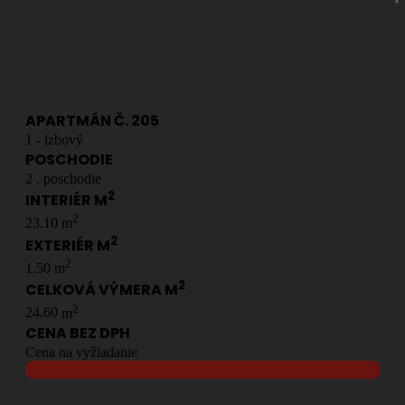
APARTMÁN Č.
205
1
- izbový
POSCHODIE
2
. poschodie
2
INTERIÉR M
2
23.10
m
2
EXTERIÉR M
2
1.50
m
2
CELKOVÁ VÝMERA M
2
24.60
m
CENA BEZ DPH
Cena na vyžiadanie