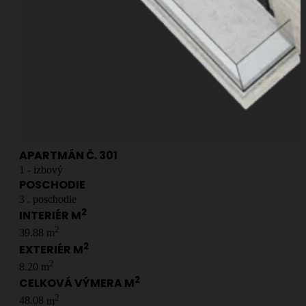
APARTMÁN Č.
301
1
- izbový
POSCHODIE
3
. poschodie
2
INTERIÉR M
2
39.88
m
2
EXTERIÉR M
2
8.20
m
2
CELKOVÁ VÝMERA M
2
48.08
m