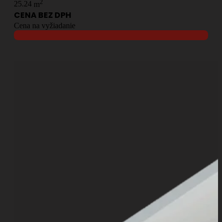
2
25.24
m
CENA BEZ DPH
Cena na vyžiadanie