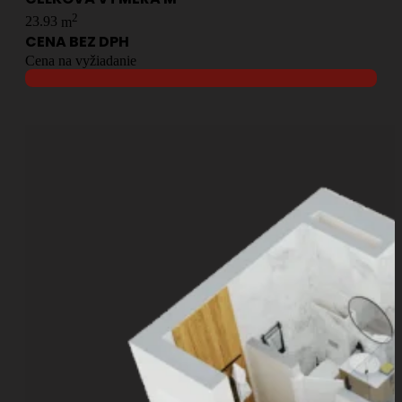
2
23.93
m
CENA BEZ DPH
Cena na vyžiadanie