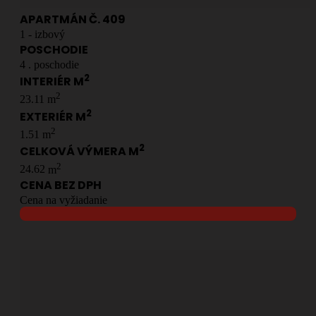
APARTMÁN Č.
409
1
- izbový
POSCHODIE
4
. poschodie
2
INTERIÉR M
2
23.11
m
2
EXTERIÉR M
2
1.51
m
2
CELKOVÁ VÝMERA M
2
24.62
m
CENA BEZ DPH
Cena na vyžiadanie