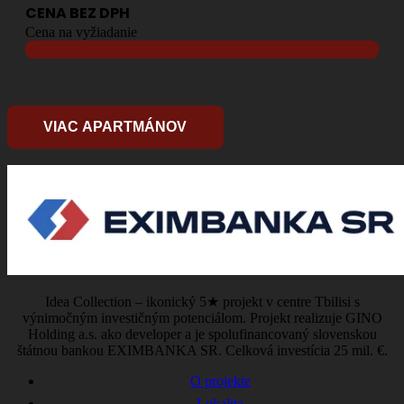
CENA BEZ DPH
Cena na vyžiadanie
VIAC APARTMÁNOV
Idea Collection – ikonický 5★ projekt v centre Tbilisi s
výnimočným investičným potenciálom. Projekt realizuje GINO
Holding a.s. ako developer a je spolufinancovaný slovenskou
štátnou bankou EXIMBANKA SR. Celková investícia 25 mil. €.
O projekte
Lokalita