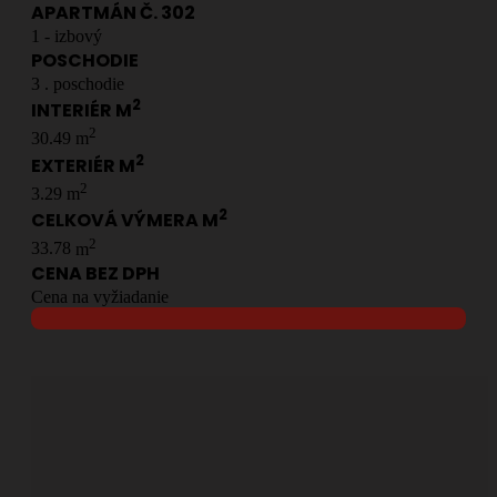
APARTMÁN Č.
302
1
- izbový
POSCHODIE
3
. poschodie
2
INTERIÉR M
2
30.49
m
2
EXTERIÉR M
2
3.29
m
2
CELKOVÁ VÝMERA M
2
33.78
m
CENA BEZ DPH
Cena na vyžiadanie