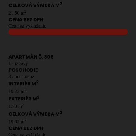
2
CELKOVÁ VÝMERA M
2
21.50
m
CENA BEZ DPH
Cena na vyžiadanie
APARTMÁN Č.
306
1
- izbový
POSCHODIE
3
. poschodie
2
INTERIÉR M
2
18.22
m
2
EXTERIÉR M
2
1.70
m
2
CELKOVÁ VÝMERA M
2
19.92
m
CENA BEZ DPH
Cena na vyžiadanie