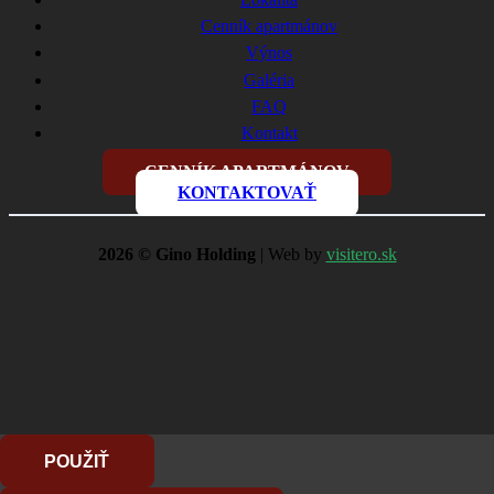
Cenník apartmánov
Výnos
Galéria
FAQ
Kontakt
CENNÍK APARTMÁNOV
KONTAKTOVAŤ
2026 © Gino Holding
| Web by
visitero.sk
POUŽIŤ