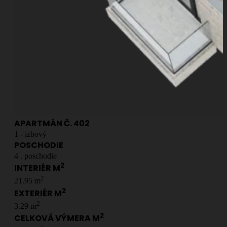
APARTMÁN Č.
402
1
- izbový
POSCHODIE
4
. poschodie
2
INTERIÉR M
2
21.95
m
2
EXTERIÉR M
2
3.29
m
2
CELKOVÁ VÝMERA M