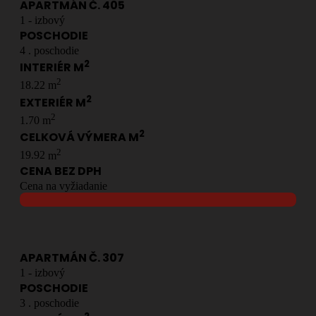
APARTMÁN Č.
405
1
- izbový
POSCHODIE
4
. poschodie
2
INTERIÉR M
2
18.22
m
2
EXTERIÉR M
2
1.70
m
2
CELKOVÁ VÝMERA M
2
19.92
m
CENA BEZ DPH
Cena na vyžiadanie
APARTMÁN Č.
307
1
- izbový
POSCHODIE
3
. poschodie