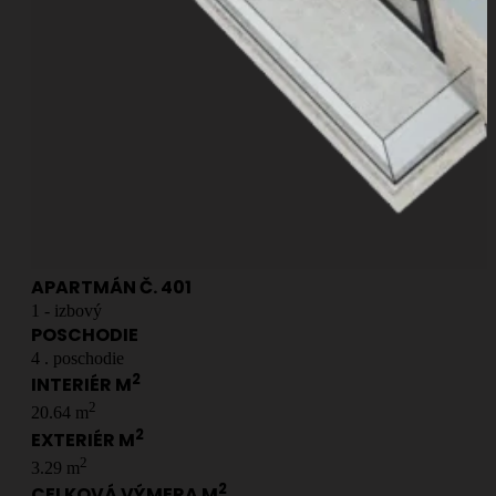
APARTMÁN Č.
401
1
- izbový
POSCHODIE
4
. poschodie
2
INTERIÉR M
2
20.64
m
2
EXTERIÉR M
2
3.29
m
2
CELKOVÁ VÝMERA M